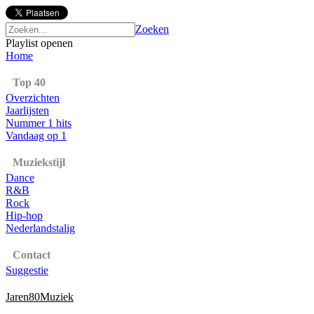
Zoeken
Playlist openen
Home
Top 40
Overzichten
Jaarlijsten
Nummer 1 hits
Vandaag op 1
Muziekstijl
Dance
R&B
Rock
Hip-hop
Nederlandstalig
Contact
Suggestie
Jaren80Muziek