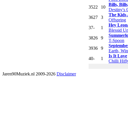
Bills, Bills
35
22
10
Destiny's 
The Kids 
36
27
3
Offspring
Hey Leon
37
-
1
Blessid U
Summerlo
38
26
9
T-Spoon
September
39
36
9
Earth, Win
Is It Love
40
-
1
Chilli Hifl
Jaren90Muziek.nl 2009-2026
Disclaimer