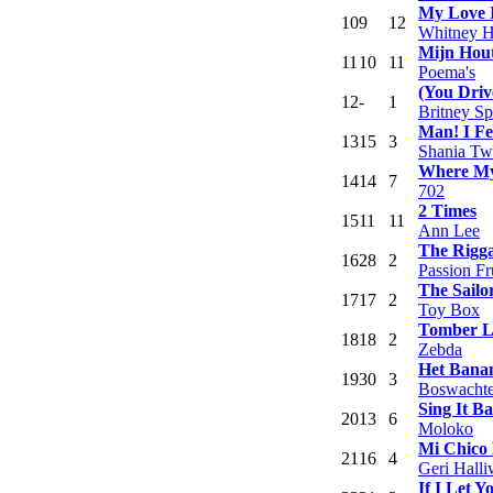
My Love 
10
9
12
Whitney H
Mijn Hou
11
10
11
Poema's
(You Driv
12
-
1
Britney Sp
Man! I F
13
15
3
Shania Tw
Where My
14
14
7
702
2 Times
15
11
11
Ann Lee
The Rigga
16
28
2
Passion Fr
The Sailo
17
17
2
Toy Box
Tomber L
18
18
2
Zebda
Het Banan
19
30
3
Boswachte
Sing It B
20
13
6
Moloko
Mi Chico 
21
16
4
Geri Halli
If I Let Y