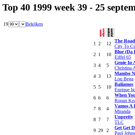
Top 40 1999 week 39 - 25 septe
19
Bekijken
The Road
1
2
12
City To Ci
Blue (Da 
2
1
10
Eiffel 65
Genie In 
3
4
5
Christina 
Mambo No. 
4
3
13
Lou Bega
Bailamos
5
5
10
Enrique Ig
When You 
6
6
6
Ronan Kea
Vamos A 
7
8
4
Miranda
Unpretty
8
7
7
TLC
Get Get 
9
29
2
Paul John