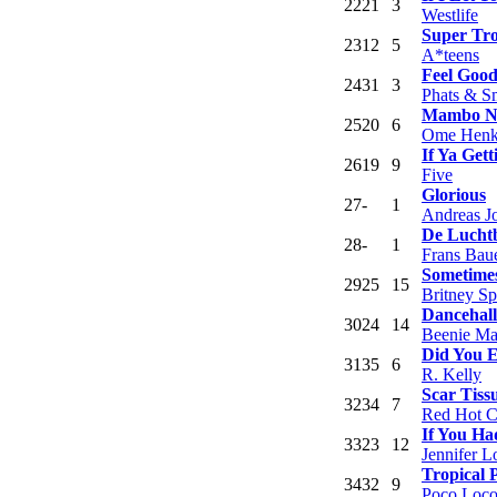
22
21
3
Westlife
Super Tr
23
12
5
A*teens
Feel Goo
24
31
3
Phats & S
Mambo Nr
25
20
6
Ome Hen
If Ya Get
26
19
9
Five
Glorious
27
-
1
Andreas J
De Lucht
28
-
1
Frans Bau
Sometime
29
25
15
Britney Sp
Dancehal
30
24
14
Beenie Ma
Did You 
31
35
6
R. Kelly
Scar Tiss
32
34
7
Red Hot C
If You H
33
23
12
Jennifer L
Tropical 
34
32
9
Poco Loc