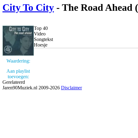
City To City
- The Road Ahead 
Top 40
Video
Songtekst
Hoesje
Waardering:
Aan playlist
toevoegen:
Gerelateerd
Jaren90Muziek.nl 2009-2026
Disclaimer