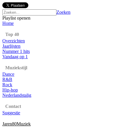
Zoeken
Playlist openen
Home
Top 40
Overzichten
Jaarlijsten
Nummer 1 hits
Vandaag op 1
Muziekstijl
Dance
R&B
Rock
Hip-hop
Nederlandstalig
Contact
Suggestie
Jaren80Muziek