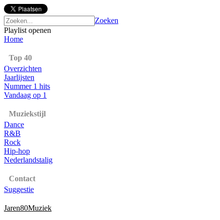
Zoeken
Playlist openen
Home
Top 40
Overzichten
Jaarlijsten
Nummer 1 hits
Vandaag op 1
Muziekstijl
Dance
R&B
Rock
Hip-hop
Nederlandstalig
Contact
Suggestie
Jaren80Muziek