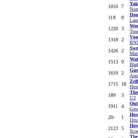
Yak
10
10
7
Nom
Doo
11
8
8
Laur
Wou
12
20
3
Tou
Voo
13
18
2
BNN
Swe
14
26
2
Mar
Wat
15
13
9
Blø
Gue
16
19
2
Ano
Zel
17
15
18
Hen
The
18
9
3
U2
Out
19
11
4
Geo
How
20
-
1
Dru 
How
21
23
5
Scoo
The