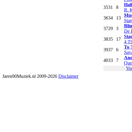
Hal
35
31
8
R. K
Mus
36
34
13
Star
Blin
37
29
3
De 
Sta
38
35
17
4 T
To 
39
37
6
Sav
Ano
40
33
7
Que
Vo
Jaren90Muziek.nl 2009-2026
Disclaimer