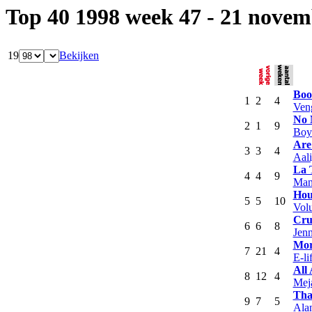
Top 40 1998 week 47 - 21 nove
19
Bekijken
Boo
1
2
4
Ven
No 
2
1
9
Boy
Are
3
3
4
Aal
La 
4
4
9
Man
Hou
5
5
10
Vol
Cru
6
6
8
Jenn
Mor
7
21
4
E-li
All
8
12
4
Mej
Tha
9
7
5
Alan