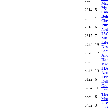
22
-
1
Mad
My 
23
14
5
Car
Beli
24
-
1
Che
Pul
25
16
6
Nie
I W
26
17
7
Miss
Life
27
25
19
Des'
Sacr
28
28
12
Ano
Han
29
-
1
Jew
I D
30
27
15
Aer
Fri
31
22
6
Kell
God
32
24
11
Fait
The
33
30
8
Mon
U W
34
32
3
Pos