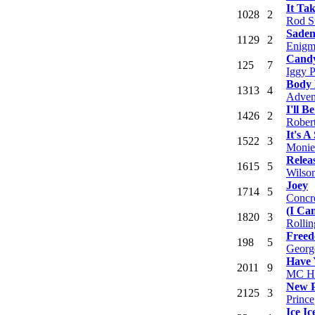
It Ta
10
28
2
Rod S
Saden
11
29
2
Enigm
Cand
12
5
7
Iggy 
Body
13
13
4
Adven
I'll 
14
26
2
Rober
It's A
15
22
3
Monie
Relea
16
15
5
Wilson
Joey
17
14
5
Concr
(I Can
18
20
3
Rollin
Free
19
8
5
Georg
Have 
20
11
9
MC H
New P
21
25
3
Prince
Ice I