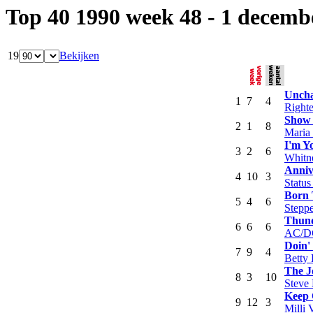
Top 40 1990 week 48 - 1 decemb
19
Bekijken
Uncha
1
7
4
Righte
Show
2
1
8
Maria
I'm Y
3
2
6
Whitn
Anniv
4
10
3
Statu
Born 
5
4
6
Stepp
Thund
6
6
6
AC/D
Doin'
7
9
4
Betty
The J
8
3
10
Steve 
Keep
9
12
3
Milli V