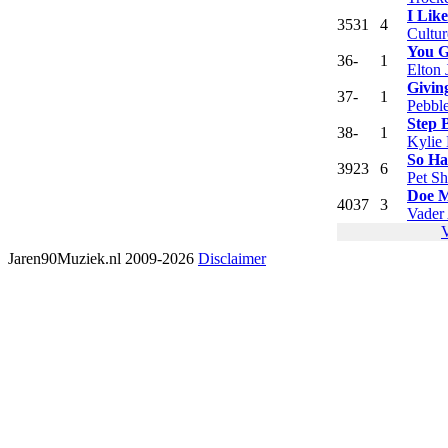
I Lik
35
31
4
Cultur
You G
36
-
1
Elton 
Givin
37
-
1
Pebbl
Step 
38
-
1
Kylie
So Ha
39
23
6
Pet S
Doe M
40
37
3
Vader
Jaren90Muziek.nl 2009-2026
Disclaimer