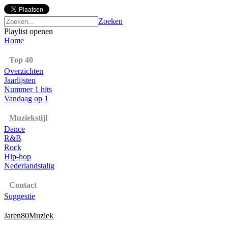
Zoeken
Playlist openen
Home
Top 40
Overzichten
Jaarlijsten
Nummer 1 hits
Vandaag op 1
Muziekstijl
Dance
R&B
Rock
Hip-hop
Nederlandstalig
Contact
Suggestie
Jaren80Muziek