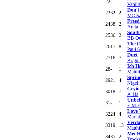
22
-
1
Vanill
Don't
23
32
2
MC Sa
Free
24
38
2
Anita
Soult
25
36
2
BB Q
The O
26
17
8
Paul 
Duet
27
16
7
Brigi
Ich H
28
-
1
Matth
Sprin
29
21
4
Nigel
Cryin
30
18
7
A-Ha
Unbel
31
-
1
E.M.F
Love 
32
24
4
Maria
Verda
33
19
13
Matth
Met H
34
35
2
Trock