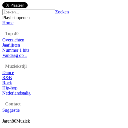
Zoeken
Playlist openen
Home
Top 40
Overzichten
Jaarlijsten
Nummer 1 hits
Vandaag op 1
Muziekstijl
Dance
R&B
Rock
Hip-hop
Nederlandstalig
Contact
Suggestie
Jaren80Muziek