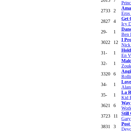
26
15
7
Princ
Amar
27
33
2
Eros
Get 
28
27
4
Icy 
Danc
29
-
1
Ben 
I Pr
30
22
12
Nick
Hold
31
-
1
En V
Mal
32
-
1
Zouk
Angi
33
20
6
Rolli
Love
34
-
1
Alan
La R
35
-
1
Kid F
Way
36
21
6
Worl
Still
37
23
11
Gary
Post
38
31
3
Dev