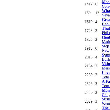
Mooi
14
17
6
Corr
Wha
15
9
13
Vaya
Grea
16
19
4
Bob 
That
17
28
2
Phil 
Han
18
25
2
Mad
Step
19
13
6
New 
Symp
20
18
4
Buff
Visi
21
34
2
Mari
Love
22
30
2
Toto
A Fa
23
26
3
Tom 
Mon
24
40
2
Crai
Stru
25
29
3
Wend
The 