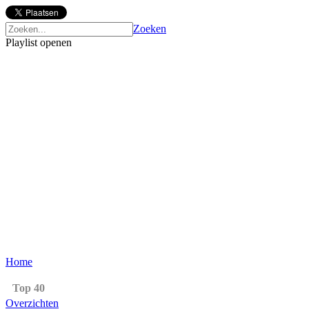
Zoeken
Playlist openen
Home
Top 40
Overzichten