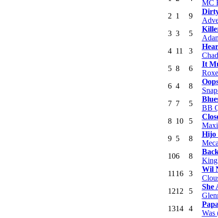
MC 
Dirt
2
1
9
Adve
Kille
3
3
5
Adam
Hear
4
11
3
Chad
It M
5
8
6
Roxe
Oop
6
4
8
Snap
Blue
7
7
5
BB 
Clos
8
10
5
Maxi 
Hijo
9
5
8
Mec
Bac
10
6
8
King
Wil 
11
16
3
Clou
She 
12
12
5
Glen
Papa
13
14
4
Was 