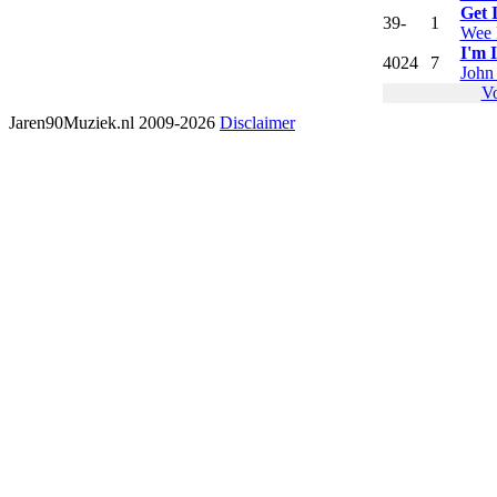
Get 
39
-
1
Wee 
I'm 
40
24
7
John
V
Jaren90Muziek.nl 2009-2026
Disclaimer