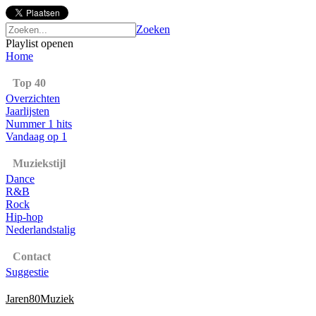
Zoeken
Playlist openen
Home
Top 40
Overzichten
Jaarlijsten
Nummer 1 hits
Vandaag op 1
Muziekstijl
Dance
R&B
Rock
Hip-hop
Nederlandstalig
Contact
Suggestie
Jaren80Muziek