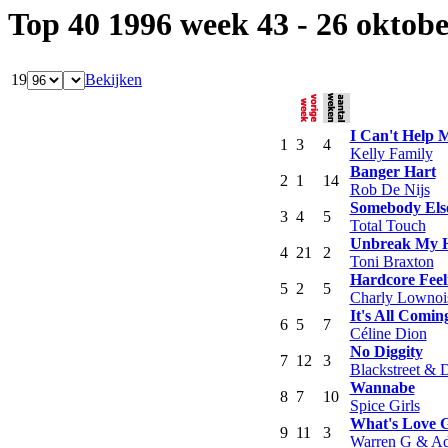
Top 40 1996 week 43 - 26 oktob
19
Bekijken
I Can't Help M
1
3
4
Kelly Family
Banger Hart
2
1
14
Rob De Nijs
Somebody Else
3
4
5
Total Touch
Unbreak My H
4
21
2
Toni Braxton
Hardcore Feel
5
2
5
Charly Lownoi
It's All Comi
6
5
7
Céline Dion
No Diggity
7
12
3
Blackstreet & 
Wannabe
8
7
10
Spice Girls
What's Love G
9
11
3
Warren G & A