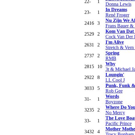
22
-
1
Donna Lewis
In Dreams
23
-
1
René Froger
Nu Zijn We Al
24
16
3
Frans Bauer &
Kom Van Dat 
25
29
2
Cock Van Der 
I'm Alive
26
31
2
Stretch & Ver
Spring
27
37
2
RMB
Why
28
15
10
3t & Michael J
Loungin'
29
22
8
LL Cool J
Punk, Funk & 
30
33
5
Rob Gee
Words
31
-
1
Boyzone
Where Do Yo
32
35
2
No Mercy
The Love Boa
33
-
1
Pacific Prince
Mother Mothe
34
32
4
Tracy Bonham