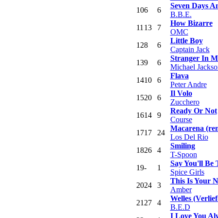
Seven Days A
10
6
6
B.B.E.
How Bizarre
11
13
7
OMC
Little Boy
12
8
6
Captain Jack
Stranger In 
13
9
6
Michael Jackso
Flava
14
10
6
Peter Andre
Il Volo
15
20
6
Zucchero
Ready Or Not
16
14
9
Course
Macarena (re
17
17
24
Los Del Rio
Smiling
18
26
4
T-Spoon
Say You'll Be
19
-
1
Spice Girls
This Is Your N
20
24
3
Amber
Welles (Verlie
21
27
4
B.E.D
I Love You Al