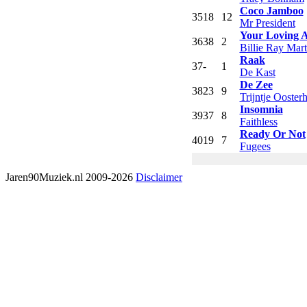
Coco Jamboo
35
18
12
Mr President
Your Loving 
36
38
2
Billie Ray Mart
Raak
37
-
1
De Kast
De Zee
38
23
9
Trijntje Ooster
Insomnia
39
37
8
Faithless
Ready Or Not
40
19
7
Fugees
Jaren90Muziek.nl 2009-2026
Disclaimer