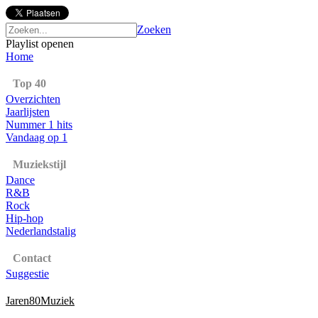
Zoeken
Playlist openen
Home
Top 40
Overzichten
Jaarlijsten
Nummer 1 hits
Vandaag op 1
Muziekstijl
Dance
R&B
Rock
Hip-hop
Nederlandstalig
Contact
Suggestie
Jaren80Muziek