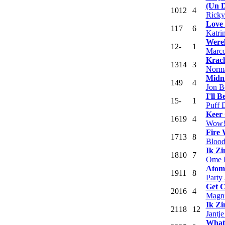
(Un D
10
12
4
Ricky
Love 
11
7
6
Katri
Were
12
-
1
Marco
Krach
13
14
3
Norm
Midni
14
9
4
Jon B
I'll 
15
-
1
Puff 
Keer
16
19
4
Wow
Fire 
17
13
8
Bloo
Ik Zi
18
10
7
Ome H
Atom
19
11
8
Party
Get C
20
16
4
Magni
Ik Zi
21
18
12
Jantje
What