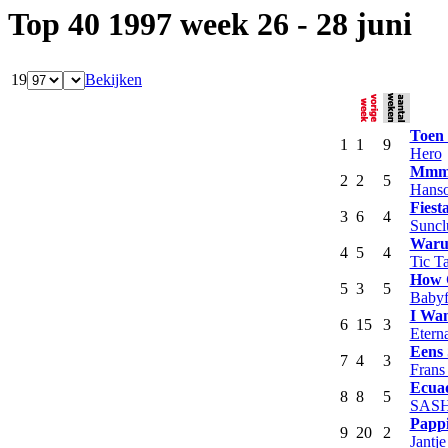
Top 40 1997 week 26 - 28 juni
19
Bekijken
Toen 
1
1
9
Hero
Mmm
2
2
5
Hans
Fiest
3
6
4
Suncl
War
4
5
4
Tic T
How 
5
3
5
Babyf
I Wa
6
15
3
Etern
Eens 
7
4
3
Frans
Ecua
8
8
5
SASH!
Pappi
9
20
2
Jantje