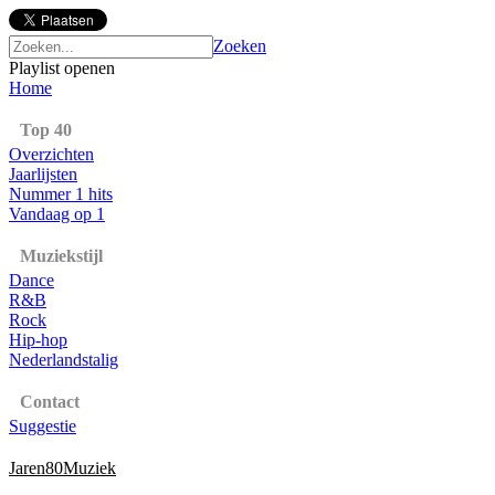
Zoeken
Playlist openen
Home
Top 40
Overzichten
Jaarlijsten
Nummer 1 hits
Vandaag op 1
Muziekstijl
Dance
R&B
Rock
Hip-hop
Nederlandstalig
Contact
Suggestie
Jaren80Muziek