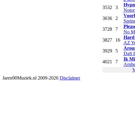
Hypno
35
32
3
Notor
Voorb
36
36
2
Sprin
Pleas
37
28
7
No M
Hard 
38
27
16
AZ Ye
Arou
39
29
5
Daft 
Ik Mi
40
21
7
Arnhe
V
Jaren90Muziek.nl 2009-2026
Disclaimer