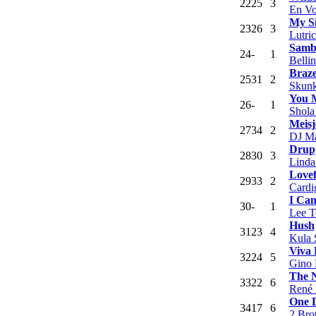
22
25
3
En V
My S
23
26
3
Lutri
Samb
24
-
1
Bellin
Braz
25
31
2
Skunk
You 
26
-
1
Shol
Meisj
27
34
2
DJ M
Drup
28
30
3
Linda
Lovef
29
33
2
Cardi
I Can
30
-
1
Lee T
Hush
31
23
4
Kula 
Viva
32
24
5
Gino P
The 
33
22
6
René 
One 
34
17
6
2 Bro