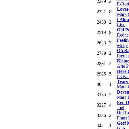
22
29
2
E-Roti
Loves
23
21
8
Mark 
I Alon
24
33
2
Live
Old P
25
19
8
Redne
Feelin
26
23
7
Moby
Oh Ba
27
39
2
Eterna
Klein
28
31
2
Arie P
Here 
29
25
5
Ini K
Tears
30
-
1
Mark 
Deve
31
35
2
Marc 
Een D
32
27
4
Joel
Het L
33
36
2
Frans 
Geef 
34
-
1
Gijp