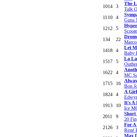
The L
10
14
3
Talk 
Sympa
11
10
4
Guns 
Hyper
12
12
5
Scoote
Drome
13
4
22
Marco
Let M
14
18
4
Baby 
La La
15
17
5
Outher
Anoth
16
22
4
MC Sa
Alway
17
15
16
Bon J
A Gir
18
24
4
Edwyn
It's A
19
13
10
Ice M
Short
20
11
9
20 Fin
For A
21
26
3
René 
Max D