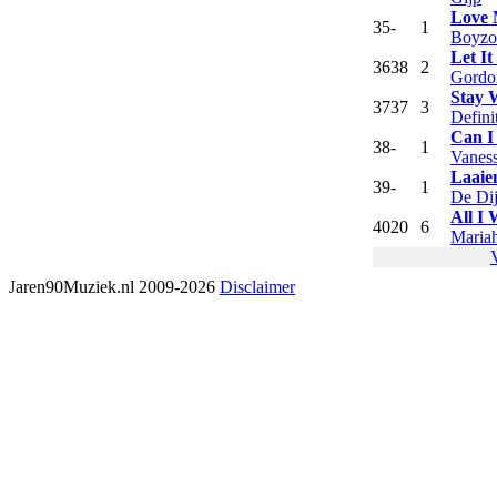
Love 
35
-
1
Boyzo
Let I
36
38
2
Gordo
Stay 
37
37
3
Defini
Can I
38
-
1
Vanes
Laaie
39
-
1
De Di
All I
40
20
6
Maria
Jaren90Muziek.nl 2009-2026
Disclaimer