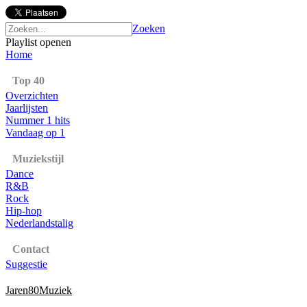
Zoeken
Playlist openen
Home
Top 40
Overzichten
Jaarlijsten
Nummer 1 hits
Vandaag op 1
Muziekstijl
Dance
R&B
Rock
Hip-hop
Nederlandstalig
Contact
Suggestie
Jaren80Muziek