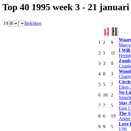
Top 40 1995 week 3 - 21 januari
19
Bekijken
Waaro
1
2
9
Marco
I Will
2
1
11
Herme
Zomb
3
3
9
Cranbe
Wonde
4
8
3
Charl
Circle
5
5
7
Elton 
No Li
6
16
2
Smurf
Stay 
7
7
5
East 1
The S
8
6
19
André
Love 
9
9
5
U96