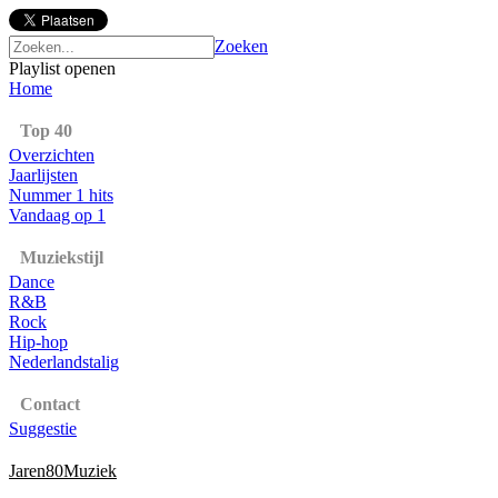
Zoeken
Playlist openen
Home
Top 40
Overzichten
Jaarlijsten
Nummer 1 hits
Vandaag op 1
Muziekstijl
Dance
R&B
Rock
Hip-hop
Nederlandstalig
Contact
Suggestie
Jaren80Muziek