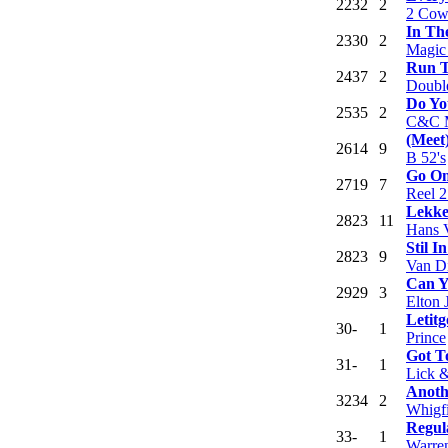
22
32
2
2 Cow
In Th
23
30
2
Magic 
Run 
24
37
2
Doubl
Do Yo
25
35
2
C&C M
(Meet)
26
14
9
B 52's
Go O
27
19
7
Reel 
Lekke
28
23
11
Hans V
Stil I
28
23
9
Van D
Can Y
29
29
3
Elton 
Letitg
30
-
1
Prince
Got T
31
-
1
Lick 
Anoth
32
34
2
Whigfi
Regul
33
-
1
Warre