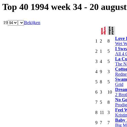
Top 40 1994 week 34 - 20 augus
19
Bekijken
Love 
1
2
8
Wet W
I Swe
2
1
5
All 4 
La C
3
4
5
The N
Cotto
4
9
3
Redne
Swam
5
8
5
Grid
Drea
6
3
10
2 Brot
No Go
7
5
8
Prodi
Feel 
8
11
3
Kristi
Baby 
9
7
7
Big M