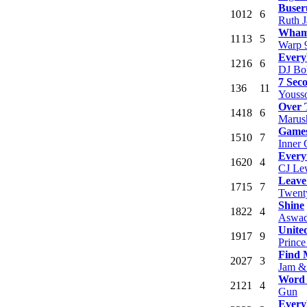
Buser
10
12
6
Ruth J
Wham
11
13
5
Warp 
Every
12
16
6
DJ Bo
7 Sec
13
6
11
Youss
Over 
14
18
6
Marus
Games
15
10
7
Inner 
Everyt
16
20
4
CJ Le
Leave
17
15
7
Twent
Shine
18
22
4
Aswa
Unite
19
17
9
Prince
Find 
20
27
3
Jam &
Word
21
21
4
Gun
Every