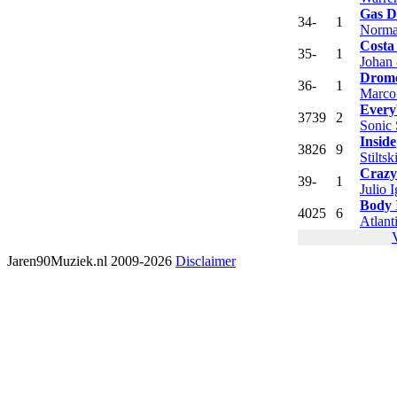
Gas D'
34
-
1
Norma
Costa
35
-
1
Johan
Drome
36
-
1
Marco
Every
37
39
2
Sonic 
Inside
38
26
9
Stiltsk
Crazy
39
-
1
Julio I
Body 
40
25
6
Atlant
Jaren90Muziek.nl 2009-2026
Disclaimer