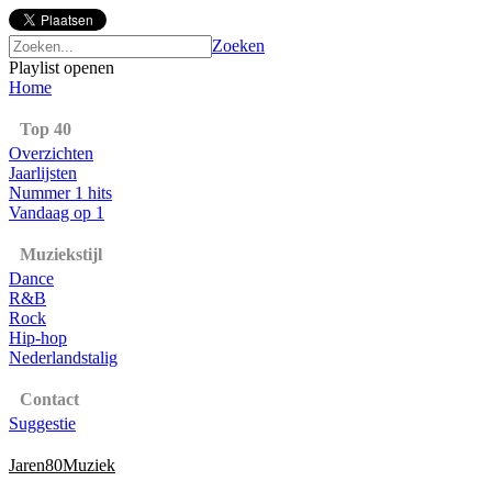
Zoeken
Playlist openen
Home
Top 40
Overzichten
Jaarlijsten
Nummer 1 hits
Vandaag op 1
Muziekstijl
Dance
R&B
Rock
Hip-hop
Nederlandstalig
Contact
Suggestie
Jaren80Muziek