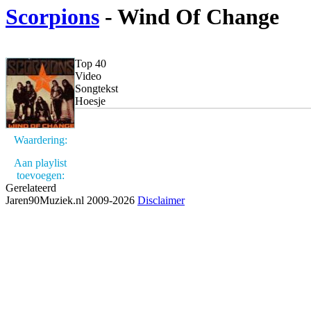
Scorpions
- Wind Of Change
Top 40
Video
Songtekst
Hoesje
Waardering:
Aan playlist
toevoegen:
Gerelateerd
Jaren90Muziek.nl 2009-2026
Disclaimer