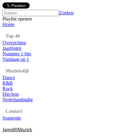
Zoeken
Playlist openen
Home
Top 40
Overzichten
Jaarlijsten
Nummer 1 hits
Vandaag op 1
Muziekstijl
Dance
R&B
Rock
Hip-hop
Nederlandstalig
Contact
Suggestie
Jaren80Muziek