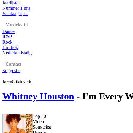
Jaarlijsten
Nummer 1 hits
Vandaag op 1
Muziekstijl
Dance
R&B
Rock
Hip-hop
Nederlandstalig
Contact
Suggestie
Jaren80Muziek
Whitney Houston
- I'm Every 
Top 40
Video
Songtekst
Hoesje