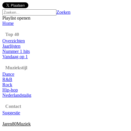
Zoeken
Playlist openen
Home
Top 40
Overzichten
Jaarlijsten
Nummer 1 hits
Vandaag op 1
Muziekstijl
Dance
R&B
Rock
Hip-hop
Nederlandstalig
Contact
Suggestie
Jaren80Muziek