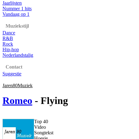
Jaarlijsten
Nummer 1 hits
Vandaag op 1
Muziekstijl
Dance
R&B
Rock
Hip-hop
Nederlandstalig
Contact
Suggestie
Jaren80Muziek
Romeo
- Flying
Top 40
Video
Songtekst
Hoesje