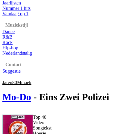
Jaarlijsten
Nummer 1 hits
Vandaag op 1
Muziekstijl
Dance
R&B
Rock
Hip-hop
Nederlandstalig
Contact
Suggestie
Jaren80Muziek
Mo-Do
- Eins Zwei Polizei
Top 40
Video
Songtekst
Hoesje