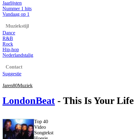
Jaarlijsten
Nummer 1 hits
Vandaag op 1
Muziekstijl
Dance
R&B
Rock
Hip-hop
Nederlandstalig
Contact
Suggestie
Jaren80Muziek
LondonBeat
- This Is Your Life
Top 40
Video
Songtekst
Hoesje