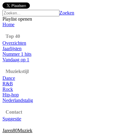
Zoeken
Playlist openen
Home
Top 40
Overzichten
Jaarlijsten
Nummer 1 hits
Vandaag op 1
Muziekstijl
Dance
R&B
Rock
Hip-hop
Nederlandstalig
Contact
Suggestie
Jaren80Muziek