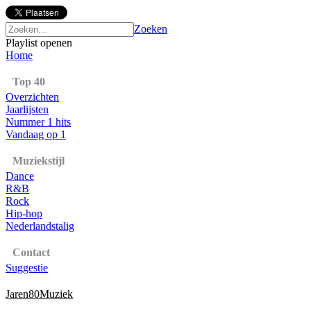
Zoeken
Playlist openen
Home
Top 40
Overzichten
Jaarlijsten
Nummer 1 hits
Vandaag op 1
Muziekstijl
Dance
R&B
Rock
Hip-hop
Nederlandstalig
Contact
Suggestie
Jaren80Muziek