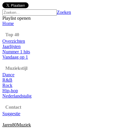
Zoeken
Playlist openen
Home
Top 40
Overzichten
Jaarlijsten
Nummer 1 hits
Vandaag op 1
Muziekstijl
Dance
R&B
Rock
Hip-hop
Nederlandstalig
Contact
Suggestie
Jaren80Muziek