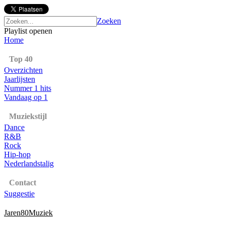
Zoeken
Playlist openen
Home
Top 40
Overzichten
Jaarlijsten
Nummer 1 hits
Vandaag op 1
Muziekstijl
Dance
R&B
Rock
Hip-hop
Nederlandstalig
Contact
Suggestie
Jaren80Muziek