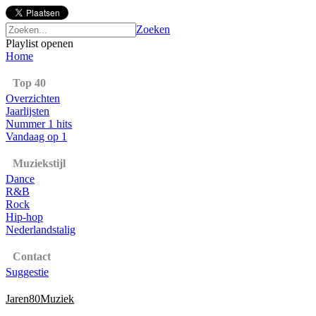
Zoeken
Playlist openen
Home
Top 40
Overzichten
Jaarlijsten
Nummer 1 hits
Vandaag op 1
Muziekstijl
Dance
R&B
Rock
Hip-hop
Nederlandstalig
Contact
Suggestie
Jaren80Muziek