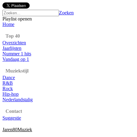
Zoeken
Playlist openen
Home
Top 40
Overzichten
Jaarlijsten
Nummer 1 hits
Vandaag op 1
Muziekstijl
Dance
R&B
Rock
Hip-hop
Nederlandstalig
Contact
Suggestie
Jaren80Muziek