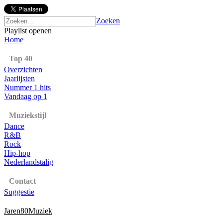
Zoeken
Playlist openen
Home
Top 40
Overzichten
Jaarlijsten
Nummer 1 hits
Vandaag op 1
Muziekstijl
Dance
R&B
Rock
Hip-hop
Nederlandstalig
Contact
Suggestie
Jaren80Muziek