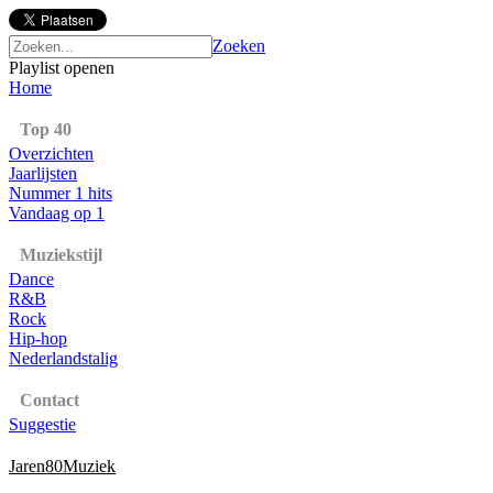
Zoeken
Playlist openen
Home
Top 40
Overzichten
Jaarlijsten
Nummer 1 hits
Vandaag op 1
Muziekstijl
Dance
R&B
Rock
Hip-hop
Nederlandstalig
Contact
Suggestie
Jaren80Muziek