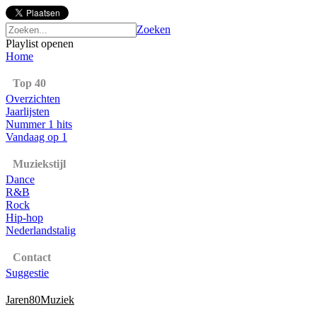
Zoeken
Playlist openen
Home
Top 40
Overzichten
Jaarlijsten
Nummer 1 hits
Vandaag op 1
Muziekstijl
Dance
R&B
Rock
Hip-hop
Nederlandstalig
Contact
Suggestie
Jaren80Muziek