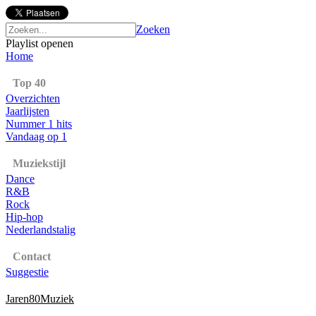
Zoeken
Playlist openen
Home
Top 40
Overzichten
Jaarlijsten
Nummer 1 hits
Vandaag op 1
Muziekstijl
Dance
R&B
Rock
Hip-hop
Nederlandstalig
Contact
Suggestie
Jaren80Muziek