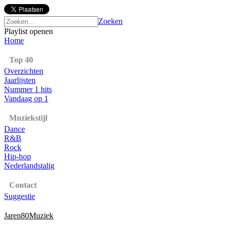
Zoeken
Playlist openen
Home
Top 40
Overzichten
Jaarlijsten
Nummer 1 hits
Vandaag op 1
Muziekstijl
Dance
R&B
Rock
Hip-hop
Nederlandstalig
Contact
Suggestie
Jaren80Muziek