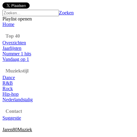
Zoeken
Playlist openen
Home
Top 40
Overzichten
Jaarlijsten
Nummer 1 hits
Vandaag op 1
Muziekstijl
Dance
R&B
Rock
Hip-hop
Nederlandstalig
Contact
Suggestie
Jaren80Muziek