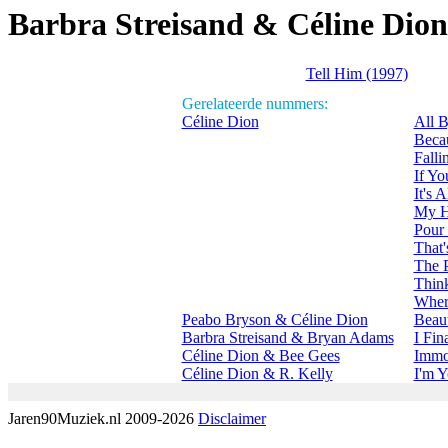
Barbra Streisand & Céline Dion
Tell Him (1997)
Gerelateerde nummers:
Céline Dion
All B
Beca
Falli
If Y
It's
My H
Pour
That'
The 
Thin
Wher
Peabo Bryson & Céline Dion
Beau
Barbra Streisand & Bryan Adams
I Fin
Céline Dion & Bee Gees
Immor
Céline Dion & R. Kelly
I'm Y
Jaren90Muziek.nl 2009-2026
Disclaimer